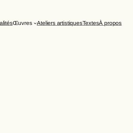
alités
Œuvres
Ateliers artistiques
Textes
À propos