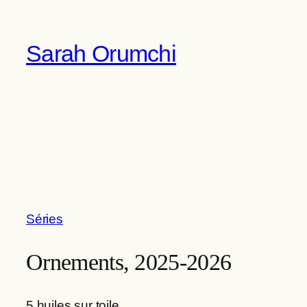
Aller
au
Sarah Orumchi
contenu
Séries
Ornements, 2025-2026
5 huiles sur toile