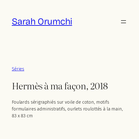
Aller
au
Sarah Orumchi
contenu
Séries
Hermès à ma façon, 2018
Foulards sérigraphiés sur voile de coton, motifs
formulaires administratifs, ourlets roulottés à la main,
83 x 83 cm